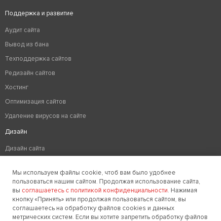
Поддержка и развитие
Аудит сайта
Вывод из бана
Техподдержка сайтов
Редизайн сайтов
Хостинг
Оптимизация сайтов
Удаление вирусов на сайте
Дизайн
Дизайн сайта
Разработка логотипа компании
Мы используем файлы cookie, чтоб вам было удобнее
Создание фирменного стиля
пользоваться нашим сайтом. Продолжая использование сайта,
вы
соглашаетесь с политикой конфиденциальности
. Нажимая
кнопку «Принять» или продолжая пользоваться сайтом, вы
соглашаетесь на обработку файлов cookies и данных
Заказать звонок
метрических систем. Если вы хотите запретить обработку файлов