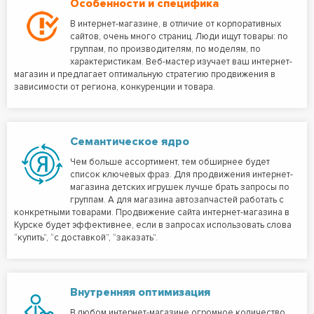
Особенности и специфика
В интернет-магазине, в отличие от корпоративных
сайтов, очень много страниц. Люди ищут товары: по
группам, по производителям, по моделям, по
характеристикам. Веб-мастер изучает ваш интернет-
магазин и предлагает оптимальную стратегию продвижения в
зависимости от региона, конкуренции и товара.
Семантическое ядро
Чем больше ассортимент, тем обширнее будет
список ключевых фраз. Для продвижения интернет-
магазина детских игрушек лучше брать запросы по
группам. А для магазина автозапчастей работать с
конкретными товарами. Продвижение сайта интернет-магазина в
Курске будет эффективнее, если в запросах использовать слова
“купить”, “с доставкой”, “заказать”.
Внутренняя оптимизация
В любом интернет-магазине огромное количество