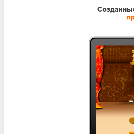
Созданные
п