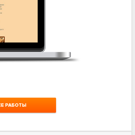
Incarsnab
– 
СЕ РАБОТЫ