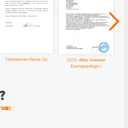
Ла
Tiirinniemen Ranta Oy
ООО «Мир Анмени
Екатеринбург»
?
ов: