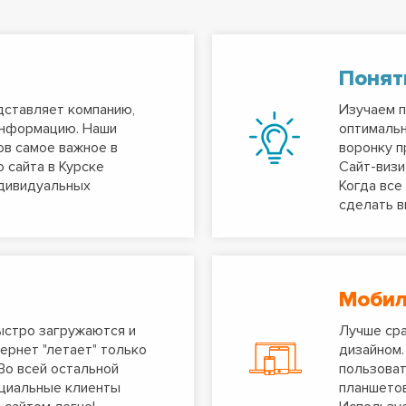
Поня
дставляет компанию,
Изучаем п
информацию. Наши
оптимальн
ов самое важное в
воронку п
 сайта в Курске
Сайт-визи
ндивидуальных
Когда все
сделать в
Моби
ыстро загружаются и
Лучше сра
ернет "летает" только
дизайном.
Во всей остальной
пользоват
нциальные клиенты
планшетов