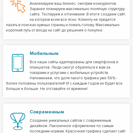
Анализируем ваш бизнес, смотрим конкурентов.
Заранее планируем максимально понятную структуру
сайта. Тестируем и оттачиваем. В итоге создаем сайт,
на котором всем все ясно. Клиенту не придется
лазать в поисках нужных страниц и ломать голову. Максимально
короткий путь от входа на сайт до решения о покупке.
Мобильным
Все наши сайты адаптированы для смартфонов и
планшетов. Люди смогут обратиться к вам за
товарами и услугами с мобильных устройств.
Напоминаем, что доля такого трафика уже 56% -
более половины пользователей! И с каждым годом их будет все
больше и больше. Не отставайте от времени!
Современным
Создание уникальных сайтов с современным
дизайном. Лаконичное оформление по самым
последним нормам. Красочная графика сделает сайт