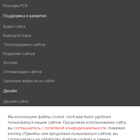
Реклама РСЯ
Поддержка и развитие
Аудит сайта
Вывод из бана
Техподдержка сайтов
Редизайн сайтов
Хостинг
Оптимизация сайтов
Удаление вирусов на сайте
Дизайн
Дизайн сайта
Разработка логотипа компании
Мы используем файлы cookie, чтоб вам было удобнее
Создание фирменного стиля
пользоваться нашим сайтом. Продолжая использование сайта,
вы
соглашаетесь с политикой конфиденциальности
. Нажимая
кнопку «Принять» или продолжая пользоваться сайтом, вы
соглашаетесь на обработку файлов cookies и данных