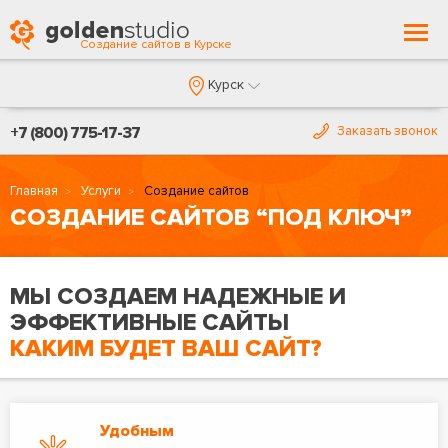
Togg
Создание сайтов в Курске
navi
Курск
+7 (800) 775-17-37
Заказать звонок
Главная
Услуги
Создание сайтов
СОЗДАНИЕ САЙТОВ “ПОД КЛЮЧ”
МЫ СОЗДАЕМ НАДЕЖНЫЕ И
ЭФФЕКТИВНЫЕ САЙТЫ
КАКИМ БУДЕТ ВАШ САЙТ?
Удобным